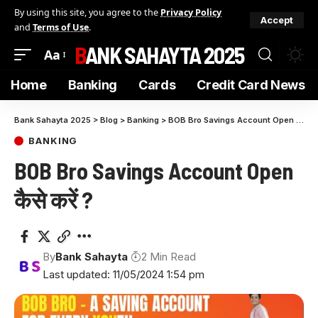
By using this site, you agree to the
Privacy Policy
Accept
and
Terms of Use
.
BANK SAHAYTA 2025
Aa
Home
Banking
Cards
Credit Card News
Bank Sahayta 2025
>
Blog
>
Banking
>
BOB Bro Savings Account Open कैसे करें ?
BANKING
BOB Bro Savings Account Open
कैसे करें ?
By
Bank Sahayta
2 Min Read
Last updated: 11/05/2024 1:54 pm