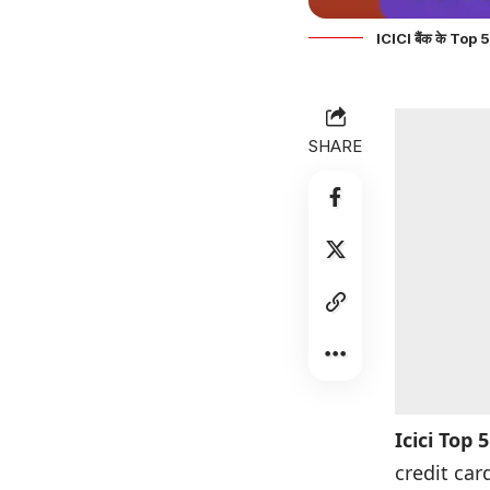
ICICI बैंक के Top
SHARE
Icici Top 
credit card क