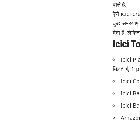
वाले हैं,
ऐसे icici cr
कुछ समस्याए ह
देता है, लेकिन
Icici T
Icici Pl
मिलते हैं, 
Icici Co
Icici B
Icici B
Amazon 