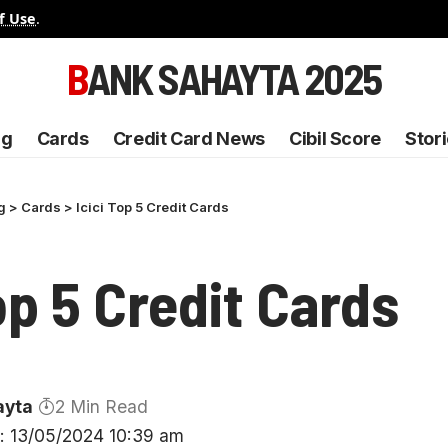
f Use
.
BANK SAHAYTA 2025
ng
Cards
Credit Card News
Cibil Score
Stor
g
>
Cards
>
Icici Top 5 Credit Cards
op 5 Credit Cards
ayta
2 Min Read
: 13/05/2024 10:39 am