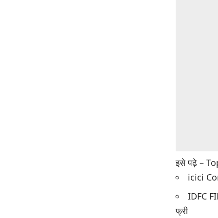
इसे पढ़े –
To
icici C
IDFC FIR
फ्री