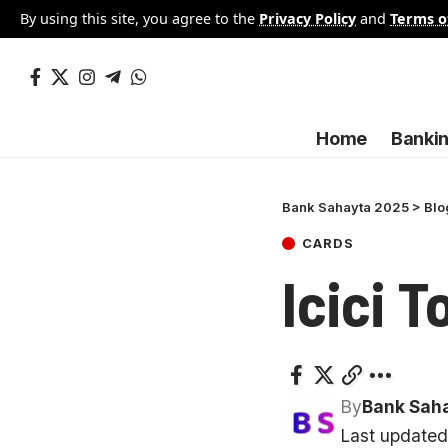
By using this site, you agree to the
Privacy Policy
and
Terms o
Home
Banki
Bank Sahayta 2025
>
Blo
CARDS
Icici T
By
Bank Sah
Last updated