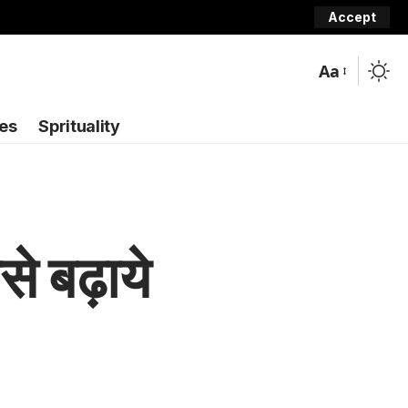
Accept
Aa
ies
Sprituality
े बढ़ाये