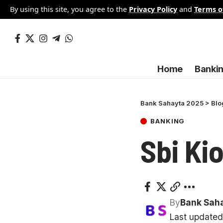
By using this site, you agree to the
Privacy Policy
and
Terms o
Home
Banki
Bank Sahayta 2025
>
Blo
BANKING
Sbi Kio
By
Bank Sah
Last updated